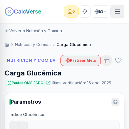
CalcVerse
0
ES
Volver a Nutrición y Comida
Nutrición y Comida
Carga Glucémica
NUTRICIÓN Y COMIDA
Rastrear Meta
Carga Glucémica
Última verificación
:
16 ene. 2025
Pautas OMS / CDC
Parámetros
Índice Glucémico