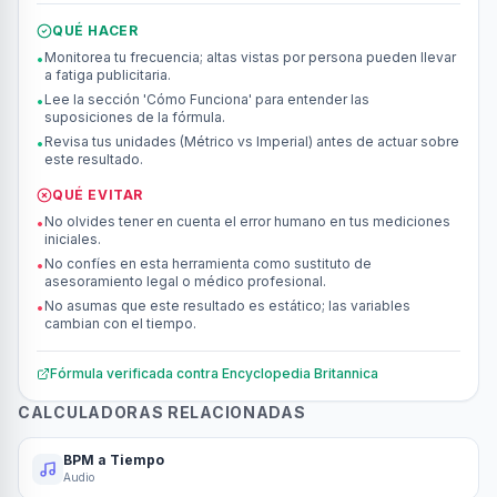
QUÉ HACER
Monitorea tu frecuencia; altas vistas por persona pueden llevar
•
a fatiga publicitaria.
Lee la sección 'Cómo Funciona' para entender las
•
suposiciones de la fórmula.
Revisa tus unidades (Métrico vs Imperial) antes de actuar sobre
•
este resultado.
QUÉ EVITAR
No olvides tener en cuenta el error humano en tus mediciones
•
iniciales.
No confíes en esta herramienta como sustituto de
•
asesoramiento legal o médico profesional.
No asumas que este resultado es estático; las variables
•
cambian con el tiempo.
Fórmula verificada contra
Encyclopedia Britannica
CALCULADORAS RELACIONADAS
BPM a Tiempo
Audio