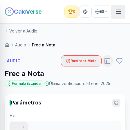
CalcVerse
0
ES
Volver a Audio
Audio
Frec a Nota
AUDIO
Rastrear Meta
Frec a Nota
Última verificación
:
16 ene. 2025
Fórmula Estándar
Parámetros
Hz