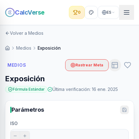
CalcVerse
0
ES
Volver a Medios
Medios
Exposición
MEDIOS
Rastrear Meta
Exposición
Última verificación
:
16 ene. 2025
Fórmula Estándar
Parámetros
ISO