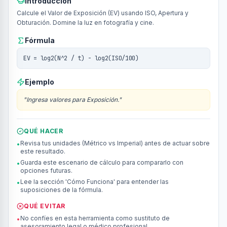
Introducción
Calcule el Valor de Exposición (EV) usando ISO, Apertura y
Obturación. Domine la luz en fotografía y cine.
Fórmula
EV = log2(N^2 / t) - log2(ISO/100)
Ejemplo
"
Ingresa valores para Exposición.
"
QUÉ HACER
Revisa tus unidades (Métrico vs Imperial) antes de actuar sobre
•
este resultado.
Guarda este escenario de cálculo para compararlo con
•
opciones futuras.
Lee la sección 'Cómo Funciona' para entender las
•
suposiciones de la fórmula.
QUÉ EVITAR
No confíes en esta herramienta como sustituto de
•
asesoramiento legal o médico profesional.