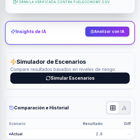
FÓRMULA VERIFICADA CONTRA
FUELECONOMY.GOV
Insights de IA
Analizar con IA
Simulador de Escenarios
Compare resultados basados en niveles de riesgo.
Simular Escenarios
Comparación e Historial
Scenario
Resultado
Diff
Actual
2.0
—