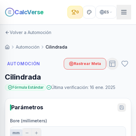
CalcVerse
0
ES
Volver a Automoción
Automoción
Cilindrada
AUTOMOCIÓN
Rastrear Meta
Cilindrada
Última verificación
:
16 ene. 2025
Fórmula Estándar
Parámetros
Bore (millimeters)
mm