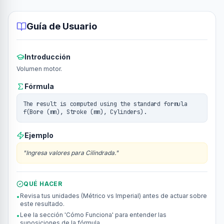
Guía de Usuario
Introducción
Volumen motor.
Fórmula
The result is computed using the standard formula
f(Bore (mm), Stroke (mm), Cylinders).
Ejemplo
"
Ingresa valores para Cilindrada.
"
QUÉ HACER
Revisa tus unidades (Métrico vs Imperial) antes de actuar sobre
•
este resultado.
Lee la sección 'Cómo Funciona' para entender las
•
suposiciones de la fórmula.