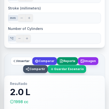
Stroke (millimeters)
mm
Number of Cylinders
°C
Insertar
Comparar
Reporte
Imagen
Compartir
Guardar Escenario
Resultado
2.0 L
1998 cc