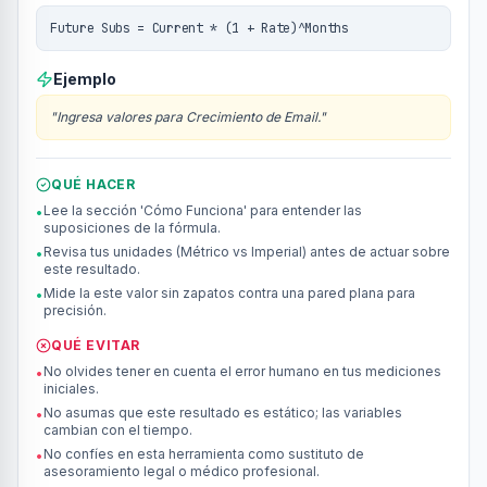
Future Subs = Current * (1 + Rate)^Months
Ejemplo
"
Ingresa valores para Crecimiento de Email.
"
QUÉ HACER
Lee la sección 'Cómo Funciona' para entender las
•
suposiciones de la fórmula.
Revisa tus unidades (Métrico vs Imperial) antes de actuar sobre
•
este resultado.
Mide la este valor sin zapatos contra una pared plana para
•
precisión.
QUÉ EVITAR
No olvides tener en cuenta el error humano en tus mediciones
•
iniciales.
No asumas que este resultado es estático; las variables
•
cambian con el tiempo.
No confíes en esta herramienta como sustituto de
•
asesoramiento legal o médico profesional.