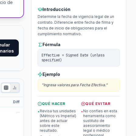
icio de
Introducción
Determine la fecha de vigencia legal de un
contrato. Diferencie entre fecha de firma y
fecha de inicio de obligaciones para el
cumplimiento normativo.
Fórmula
mular
narios
Effective = Signed Date (unless
specified)
Ejemplo
"
Ingresa valores para Fecha Efectiva.
"
Diff
QUÉ HACER
QUÉ EVITAR
Revisa tus unidades
No confíes en esta
•
•
—
(Métrico vs Imperial)
herramienta como
antes de actuar
sustituto de
sobre este
asesoramiento
resultado.
legal o médico
profesional.