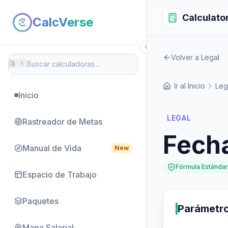
Calculato
CalcVerse
Volver a Legal
⌘
K
Ir al Inicio
Leg
Inicio
LEGAL
Rastreador de Metas
Fecha
Manual de Vida
New
Fórmula Estándar
Espacio de Trabajo
Paquetes
Parámetr
Mapa Salarial