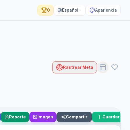
0
Español
Apariencia
Rastrear Meta
Reporte
Imagen
Compartir
Guardar Esc