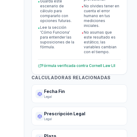
Guarda este
•
escenario de
No olvides tener en
•
cálculo para
cuenta el error
compararlo con
humano en tus
opciones futuras.
mediciones
iniciales.
Lee la sección
•
'Cómo Funciona'
No asumas que
•
para entender las
este resultado es
suposiciones de la
estático; las
fórmula.
variables cambian
con el tiempo.
Fórmula verificada contra
Cornell Law LII
CALCULADORAS RELACIONADAS
Fecha Fin
Legal
Prescripción Legal
Legal
Plazo