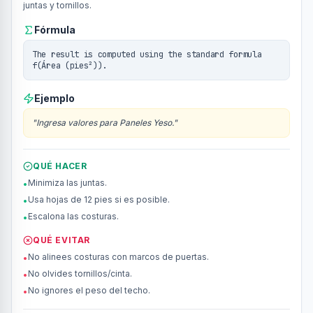
juntas y tornillos.
Fórmula
The result is computed using the standard formula
f(Área (pies²)).
Ejemplo
"
Ingresa valores para Paneles Yeso.
"
QUÉ HACER
Minimiza las juntas.
•
Usa hojas de 12 pies si es posible.
•
Escalona las costuras.
•
QUÉ EVITAR
No alinees costuras con marcos de puertas.
•
No olvides tornillos/cinta.
•
No ignores el peso del techo.
•