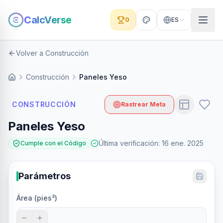
CalcVerse
0
ES
Volver a Construcción
Construcción
Paneles Yeso
CONSTRUCCIÓN
Rastrear Meta
Paneles Yeso
Última verificación
:
16 ene. 2025
Cumple con el Código
Parámetros
Área (pies²)