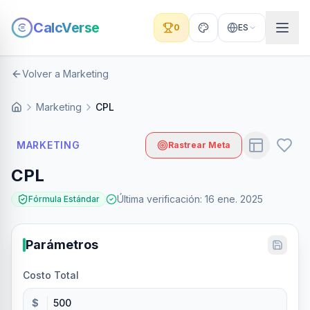
CalcVerse
0
ES
Volver a Marketing
Marketing
CPL
MARKETING
Rastrear Meta
CPL
Última verificación
:
16 ene. 2025
Fórmula Estándar
Parámetros
Costo Total
$