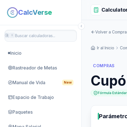
Calculato
CalcVerse
Volver a Compra
⌘
K
Ir al Inicio
Co
Inicio
COMPRAS
Rastreador de Metas
Cupó
Manual de Vida
New
Fórmula Estándar
Espacio de Trabajo
Paquetes
Parámetr
Mapa Salarial