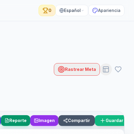
0
Español
Apariencia
Rastrear Meta
Reporte
Imagen
Compartir
Guardar Esc