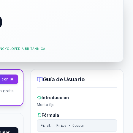
0
NCYCLOPEDIA BRITANNICA
Guía de Usuario
 con IA
 gratis;
Introducción
Monto fijo.
Fórmula
Final = Price - Coupon
mular