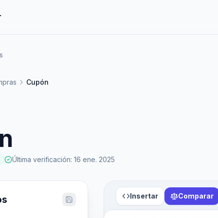
r
s
mpras
Cupón
n
Última verificación
:
16 ene. 2025
Insertar
Comparar
os