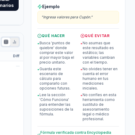
narios
Ejemplo
"
Ingresa valores para Cupón.
"
QUÉ HACER
QUÉ EVITAR
Busca 'puntos de
No asumas que
•
•
quiebre' donde
este resultado es
comprar este valor
estático; las
Diff
al por mayor baja el
variables cambian
precio unitario.
con el tiempo.
—
Guarda este
No olvides tener en
•
•
escenario de
cuenta el error
cálculo para
humano en tus
compararlo con
mediciones
opciones futuras.
iniciales.
Lee la sección
No confíes en esta
•
•
'Cómo Funciona'
herramienta como
para entender las
sustituto de
suposiciones de la
asesoramiento
fórmula.
legal o médico
profesional.
Fórmula verificada contra
Encyclopedia