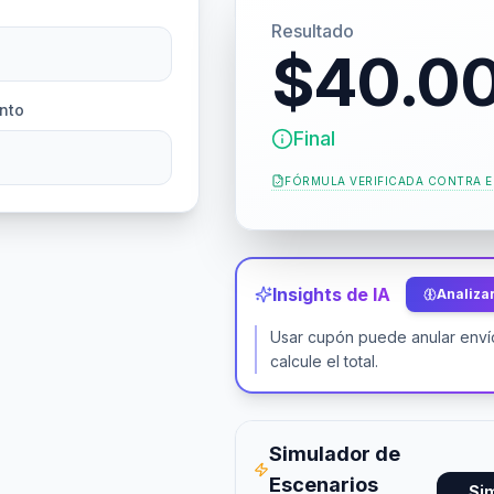
Resultado
$40.0
nto
Final
FÓRMULA VERIFICADA CONTRA
E
Insights de IA
Analizar
Usar cupón puede anular envío
calcule el total.
Simulador de
Escenarios
Si