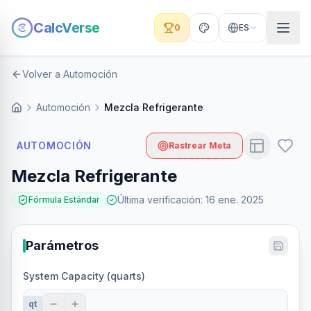
CalcVerse
0
ES
Volver a Automoción
Automoción
Mezcla Refrigerante
AUTOMOCIÓN
Rastrear Meta
Mezcla Refrigerante
Última verificación
:
16 ene. 2025
Fórmula Estándar
Parámetros
System Capacity (quarts)
qt