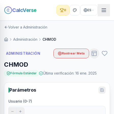
CalcVerse
0
ES
Volver a Administración
Administración
CHMOD
ADMINISTRACIÓN
Rastrear Meta
CHMOD
Última verificación
:
16 ene. 2025
Fórmula Estándar
Parámetros
Usuario (0-7)