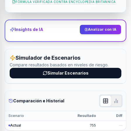
FÓRMULA VERIFICADA CONTRA
ENCYCLOPEDIA BRITANNICA
Insights de IA
Analizar con IA
Simulador de Escenarios
Compare resultados basados en niveles de riesgo.
Simular Escenarios
Comparación e Historial
Scenario
Resultado
Diff
Actual
755
—