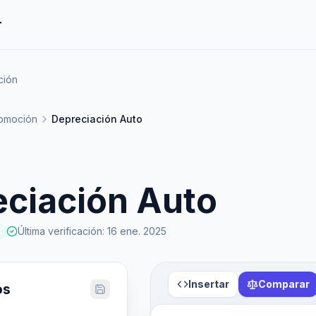
r
ción
omoción
Depreciación Auto
eciación Auto
Última verificación
:
16 ene. 2025
Insertar
Comparar
os