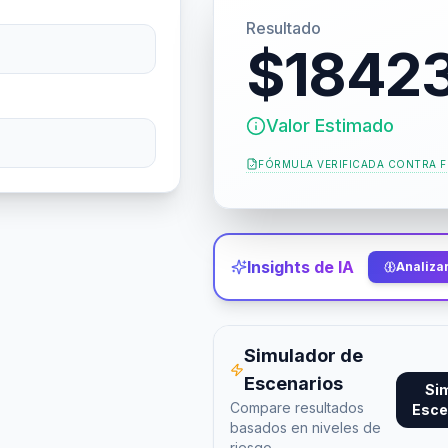
Resultado
$18423
Valor Estimado
FÓRMULA VERIFICADA CONTRA
Insights de IA
Analizar
Simulador de
Escenarios
Si
Compare resultados
Esce
basados en niveles de
riesgo.