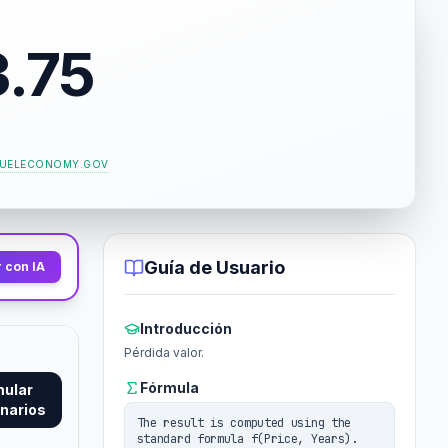
.75
FUELECONOMY.GOV
Guía de Usuario
 con IA
Introducción
Pérdida valor.
Fórmula
mular
narios
The result is computed using the
standard formula f(Price, Years).