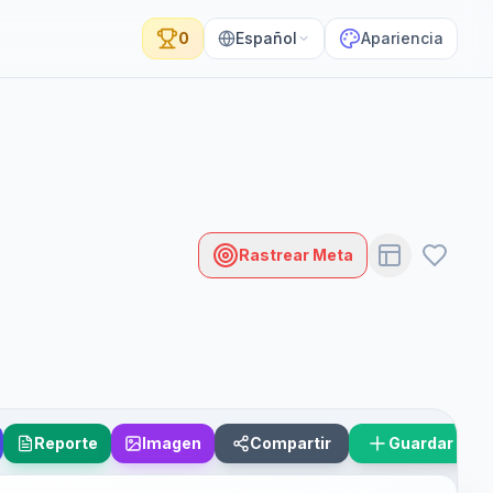
0
Español
Apariencia
Rastrear Meta
Reporte
Imagen
Compartir
Guardar Esc