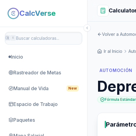
Calculato
CalcVerse
Volver a Automo
⌘
K
Ir al Inicio
Aut
Inicio
AUTOMOCIÓN
Rastreador de Metas
Depr
Manual de Vida
New
Fórmula Estándar
Espacio de Trabajo
Paquetes
Parámetr
Mapa Salarial