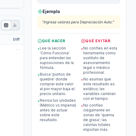
Ejemplo
"
Ingresa valores para Depreciación Auto.
"
Diff
QUÉ HACER
QUÉ EVITAR
Lee la sección
No confíes en esta
•
•
—
'Cómo Funciona'
herramienta como
para entender las
sustituto de
suposiciones de la
asesoramiento
fórmula.
legal o médico
profesional.
Busca 'puntos de
•
quiebre' donde
No asumas que
•
comprar este valor
este resultado es
al por mayor baja el
estático; las
precio unitario.
variables cambian
con el tiempo.
Revisa tus unidades
•
(Métrico vs Imperial)
No confíes
•
antes de actuar
ciegamente en
sobre este
zonas de 'quema
resultado.
de grasa'; las
calorías totales
importan más.