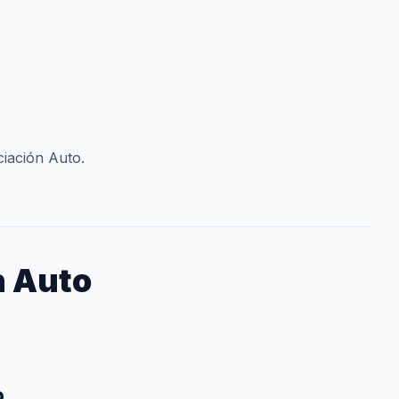
ciación Auto.
n Auto
o