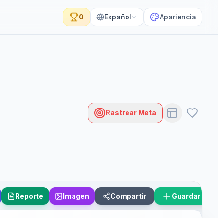
0
Español
Apariencia
Rastrear Meta
Reporte
Imagen
Compartir
Guardar Esc