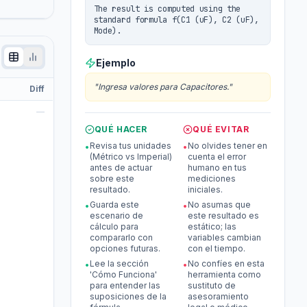
The result is computed using the
standard formula f(C1 (uF), C2 (uF),
Mode).
Ejemplo
"
Ingresa valores para Capacitores.
"
Diff
—
QUÉ HACER
QUÉ EVITAR
Revisa tus unidades
No olvides tener en
•
•
(Métrico vs Imperial)
cuenta el error
antes de actuar
humano en tus
sobre este
mediciones
resultado.
iniciales.
Guarda este
No asumas que
•
•
escenario de
este resultado es
cálculo para
estático; las
compararlo con
variables cambian
opciones futuras.
con el tiempo.
Lee la sección
No confíes en esta
•
•
'Cómo Funciona'
herramienta como
para entender las
sustituto de
suposiciones de la
asesoramiento