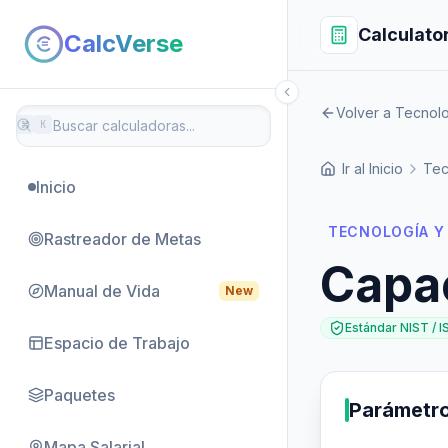
Calculato
CalcVerse
Volver a Tecnolo
⌘
K
Ir al Inicio
Tec
Inicio
TECNOLOGÍA Y
Rastreador de Metas
Capa
Manual de Vida
New
Estándar NIST / I
Espacio de Trabajo
Paquetes
Parámetr
Mapa Salarial