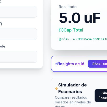
)
Resultado
5.0 uF
F)
Cap Total
FÓRMULA VERIFICADA CONTRA
M
ode
Insights de IA
Analizar
Simulador de
Escenarios
Si
Compare resultados
Esce
basados en niveles de
riesgo.