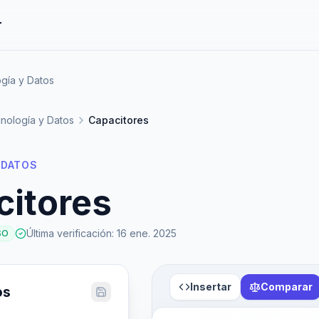
r
gía y Datos
nología y Datos
Capacitores
 DATOS
citores
Última verificación
:
16 ene. 2025
SO
Insertar
Comparar
os