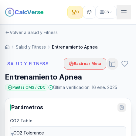
CalcVerse
0
ES
Volver a Salud y Fitness
Salud y Fitness
Entrenamiento Apnea
SALUD Y FITNESS
Rastrear Meta
Entrenamiento Apnea
Última verificación
:
16 ene. 2025
Pautas OMS / CDC
Parámetros
CO2 Table
▼