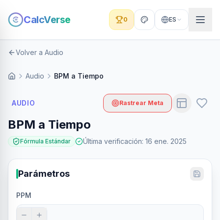
CalcVerse
0
ES
Volver a Audio
Audio
BPM a Tiempo
AUDIO
Rastrear Meta
BPM a Tiempo
Última verificación
:
16 ene. 2025
Fórmula Estándar
Parámetros
PPM