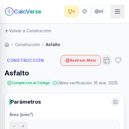
CalcVerse
0
ES
Volver a Construcción
Construcción
Asfalto
CONSTRUCCIÓN
Rastrear Meta
Asfalto
Última verificación
:
16 ene. 2025
Cumple con el Código
Parámetros
Área (pies²)