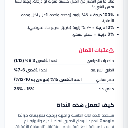
غالبًا ما يتم التعبير عن الميل كنسبة مئوية أو درجات. إنهما ليسا
نفس الشيء!
100% درجة
= 45° زاوية (وحدة واحدة لأعلى لكل وحدة
للأمام).
10% درجة
= ~5.7° زاوية (طريق سريع حاد نموذجي).
0% درجة
= سطح مستو.
عتبات الأمان
منحدرات الكراسي
الحد الأقصى 8.3% (1:12)
الطرق السريعة
الحد الأقصى 6-7%
ممر سكني
الحد الأقصى 15% (موصى به 10-12%)
مشي حاد
15% - 35%
كيف تعمل هذه الأداة
تستخدم هذه الآلة الحاسبة
واجهة برمجة تطبيقات خرائط
Google
لتحديد الارتفاع الدقيق لنقاط البداية والنهاية. ثم
تحسب المسافة الجغرافية بينهما لاشتقاق 'المسافة الأفقية'.