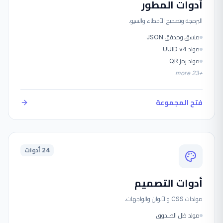
أدوات المطور
البرمجة وتصحيح الأخطاء والسيو.
منسق ومدقق JSON
مولد UUID v4
مولد رمز QR
more
23
+
فتح المجموعة
24 أدوات
أدوات التصميم
مولدات CSS والألوان والواجهات.
مولد ظل الصندوق