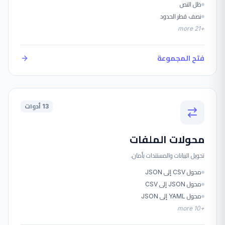
ظل النص
نصف قطر الحدود
more
21
+
فتح المجموعة
13 أدوات
محولات الملفات
تحويل البيانات والمستندات بأمان.
محول CSV إلى JSON
محول JSON إلى CSV
محول YAML إلى JSON
more
10
+