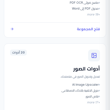
ماسح ضوئي PDF OCR
محول PDF إلى Word
more
19
+
فتح المجموعة
20 أدوات
أدوات الصور
تعديل وتحويل الصور في متصفحك.
AI Image Upscaler
مزيل الخلفية بالذكاء الاصطناعي
قاص الصور
more
17
+