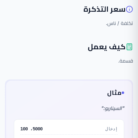
سعر التذكرة
تكلفة / ناس.
كيف يعمل
قسمة.
مثال
"
السيناريو:
"
إدخال
5000، 100