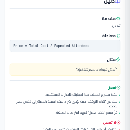
دليل
مقدمة
تعادل.
معادلة
Price = Total Cost / Expected Attendees
مثال
"
أدخل قيمك لـ سعر التذكرة.
"
افعل
احفظ سيناريو الحساب هذا لمقارنته بالخيارات المستقبلية.
•
ابحث عن 'نقاط التوقف' حيث يؤدي شراء هذه القيمة بالجملة إلى خفض سعر
•
الوحدة.
اقرأ قسم 'كيف يعمل' لفهم افتراضات الصيغة.
•
لا تفعل
لا تفترض أن هذه النتيجة ثابتة; المتغيرات تتغير بمرور الوقت.
•