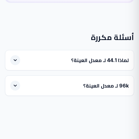
أسئلة مكررة
لماذا 44.1 لـ معدل العينة؟
96k لـ معدل العينة؟