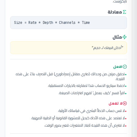
نايكويست.
معادلة
Size = Rate * Depth * Channels * Time
مثال
"
أدخل قيمك لـ حجم.
"
افعل
تحقق مرتين من وحداتك (متري مقابل إمبراطوري) قبل التصرف بناءً على هذه
•
النتيجة.
احفظ سيناريو الحساب هذا لمقارنته بالخيارات المستقبلية.
•
اقرأ قسم 'كيف يعمل' لفهم افتراضات الصيغة.
•
لا تفعل
لا تنس حساب الخطأ البشري في قياساتك الأولية.
•
لا تعتمد على هذه الأداة كبديل للمشورة القانونية أو الطبية المهنية.
•
لا تفترض أن هذه النتيجة ثابتة; المتغيرات تتغير بمرور الوقت.
•