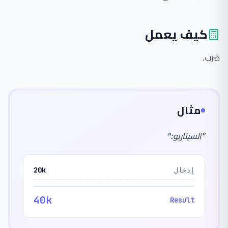
كيف يعمل
ضرب.
مثال
"
السيناريو:
"
إدخال
20k
40k
Result