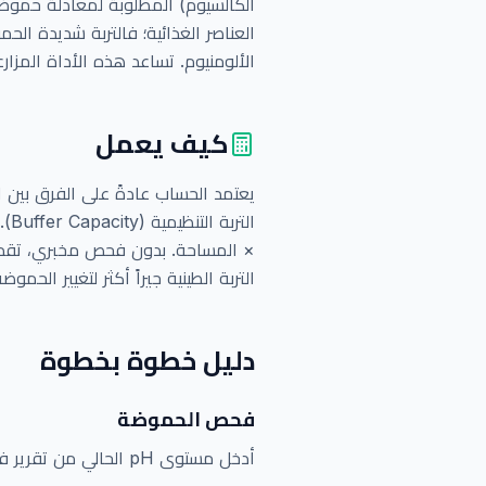
الكالسيوم) المطلوبة لمعادلة حموضة ا
العناصر الغذائية؛ فالتربة شديدة 
الألومنيوم. تساعد هذه الأداة المزار
كيف يعمل
يعتمد الحساب عادةً على الفرق بين ال
الت
× المساحة. بدون فحص مخبري، تقدر ا
التربة الطينية جيراً أكثر لتغيير الحموضة
دليل خطوة بخطوة
فحص الحموضة
أدخل مستوى pH الحالي من تقرير فحص التربة.