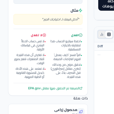
كاة
ريوهات
مثال
"
أدخل قيمك لـ احتياجات الجير.
"
افعل
لا تفعل
احفظ سيناريو الحساب هذا
لا تنس حساب الخطأ
•
•
لمقارنته بالخيارات
البشري في قياساتك
Diff
المستقبلية.
الأولية.
—
اقرأ قسم 'كيف يعمل'
لا تفترض أن هذه النتيجة
•
•
لفهم افتراضات الصيغة.
ثابتة; المتغيرات تتغير بمرور
الوقت.
تحقق مرتين من وحداتك
•
(متري مقابل إمبراطوري)
لا تعتمد على هذه الأداة
•
قبل التصرف بناءً على
كبديل للمشورة القانونية
هذه النتيجة.
أو الطبية المهنية.
الصيغة تم التحقق منها مقابل
EPA.gov
ذات صلة
محصول زراعي