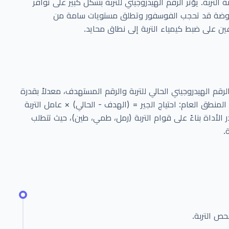
لتربة. يؤثر الرقم الهيدروجيني للتربة بشكل كبير على توافر
الحموضة قد تحجب الفوسفور وتطلق مستويات سامة من
عين على ضبط كيمياء التربة إلى نطاق محايد.
رقم الهيدروجيني الحالي للتربة والرقم المستهدف، معدلاً بقدرة
ربة التنظيمية (Buffer Capacity). المنطق العام: احتياج الجير = (الهدف - الحالي) × عامل التربة
لأداة بناءً على قوام التربة (رمل، طمي، طين)، حيث تتطلب
.