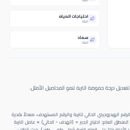
البيئة
احتياجات المياه
البيئة
سماد
البيئة
لتعديل درجة حموضة التربة لنمو المحاصيل الأمثل.
رقم الهيدروجيني الحالي للتربة والرقم المستهدف، معدلاً بقدرة
ربة التنظيمية (Buffer Capacity). المنطق العام: احتياج الجير = (الهدف - الحالي) × عامل التربة
لأداة بناءً على قوام التربة (رمل، طمي، طين)، حيث تتطلب