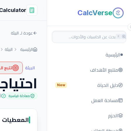
Calculator
CalcVerse
عودة لـ البيئة
K
⌘
الرئيسية
البيئة
الرئيسية
البيئة
تتبع ا
متتبع الأهداف
احتياجا
دليل الحياة
New
آ
معادلة قياسية
مساحة العمل
الحزم
المعطيات
خريطة الرواتب