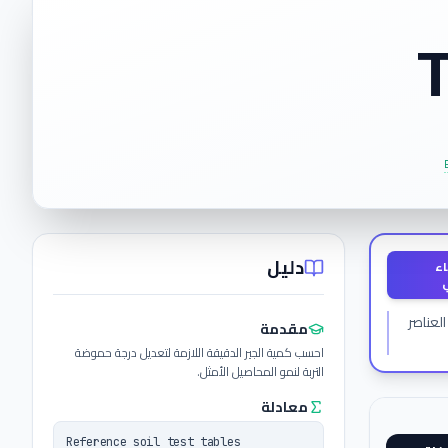
T
دليل
اء
العناصر
مقدمة
احسب كمية الجير الدقيقة اللازمة لتعديل درجة حموضة
التربة لنمو المحاصيل الأمثل.
معادلة
Reference soil test tables