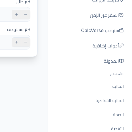
pH حالي
السفر عبر الزمن
pH مستهدف
ستوديو CalcVerse
أدوات إضافية
المدونة
الأقسام
المالية
المالية الشخصية
الصحة
التغذية