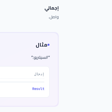
إجمالي
واصل.
مثال
"
السيناريو:
"
إدخال
Result