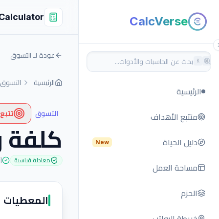
Calculator
CalcVerse
عودة لـ التسوق
K
⌘
الرئيسية
التسوق
الرئيسية
التسوق
تتبع
متتبع الأهداف
كلفة و
دليل الحياة
New
آ
معادلة قياسية
مساحة العمل
الحزم
المعطيات
خريطة الرواتب