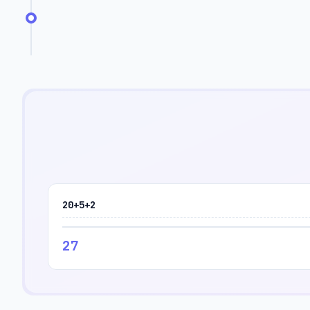
20+5+2
27