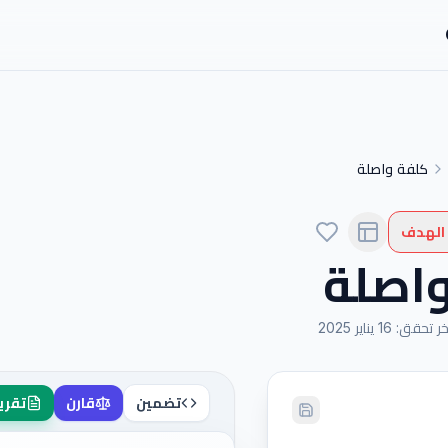
كلفة واصلة
 الهدف
اصلة
خر تحقق
:
16 يناير 2025
تضمين
قارن
تقري