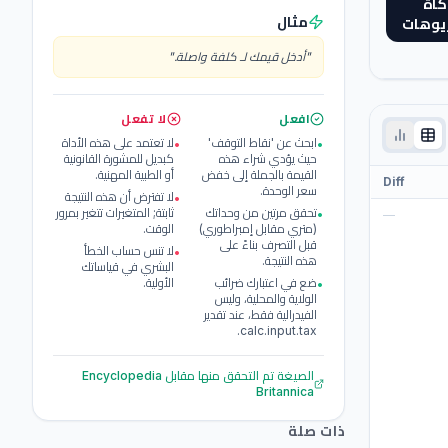
كاة
مثال
ريوهات
"
أدخل قيمك لـ كلفة واصلة.
"
افعل
لا تفعل
ابحث عن 'نقاط التوقف'
لا تعتمد على هذه الأداة
•
•
حيث يؤدي شراء هذه
كبديل للمشورة القانونية
القيمة بالجملة إلى خفض
أو الطبية المهنية.
Diff
سعر الوحدة.
لا تفترض أن هذه النتيجة
•
تحقق مرتين من وحداتك
ثابتة; المتغيرات تتغير بمرور
•
—
(متري مقابل إمبراطوري)
الوقت.
قبل التصرف بناءً على
لا تنس حساب الخطأ
•
هذه النتيجة.
البشري في قياساتك
ضع في اعتبارك ضرائب
الأولية.
•
الولاية والمحلية، وليس
الفيدرالية فقط، عند تقدير
calc.input.tax.
الصيغة تم التحقق منها مقابل
Encyclopedia
Britannica
ذات صلة