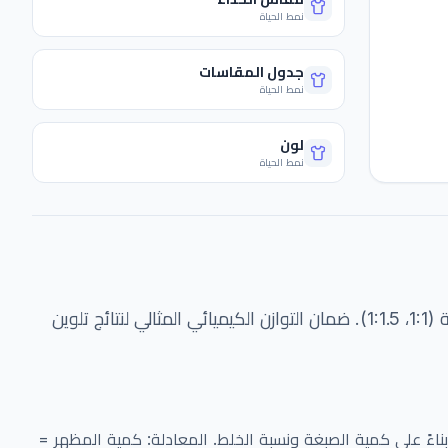
نمط الحياة
جدول المقاسات
نمط الحياة
لون
نمط الحياة
احسب نسب الصبغة والمظهر بدقة (1:1، 1:1.5). ضمان التوازن الكيميائي المثالي لنتائج تلوين
اءً على كمية الصبغة ونسبة الخلط. المعادلة: كمية المظهر =