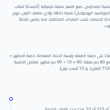
سية للمحترفين. صبغ الشعر عملية كيميائية (أكسدة) تتطلب
بيروكسيد الهيدروجين) بنسبة خاطئة يؤدي لضعف اللون، تهيج
داة الحسابات لنسب الشركات المختلفة، مما يضمن تفاعلاً
لوب.
اءً على كمية الصبغة ونسبة الخلط. المعادلة: كمية المظهر =
كمية الصبغة × النسبة. لنسبة 1:1.5 مع 60 جم صبغة: 60 × 1.5 = 90 جم مظهر. تتعامل الحاسبة