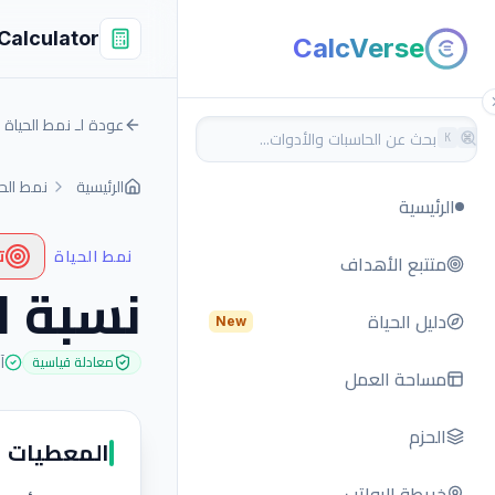
Calculator
CalcVerse
عودة لـ نمط الحياة
K
⌘
الرئيسية
نمط الحي
الرئيسية
نمط الحياة
ت
متتبع الأهداف
نسبة ا
دليل الحياة
New
آ
معادلة قياسية
مساحة العمل
الحزم
المعطيات
خريطة الرواتب