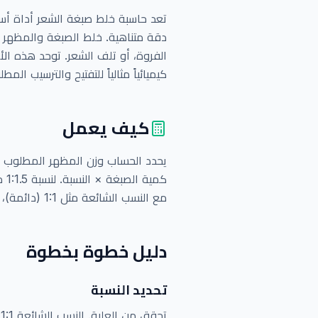
تعد حاسبة خلط صبغة الشعر أداة أسا
دقة متناهية. خلط الصبغة والمظهر (
الفروة، أو تلف الشعر. توحد هذه الأ
كيميائياً مثالياً للتفتيح والترسيب المط
كيف يعمل
يحدد الحساب وزن المظهر المطلوب بن
مع النسب الشائعة مثل 1:1 (دائمة)، 1:1.5 (تفتيح)، و 1:2 (سحب لون).
دليل خطوة بخطوة
تحديد النسبة
تحقق من العلبة. النسب الشائعة 1:1 أو 1:1.5 أو 1:2. هذا يحدد التوازن الكيميائي.