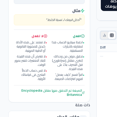
كاة
ريوهات
مثال
"
أدخل قيمك لـ نسبة الخلط.
"
افعل
لا تفعل
احفظ سيناريو الحساب هذا
لا تعتمد على هذه الأداة
•
•
لمقارنته بالخيارات
كبديل للمشورة القانونية
Diff
المستقبلية.
أو الطبية المهنية.
—
تحقق مرتين من وحداتك
لا تفترض أن هذه النتيجة
•
•
(متري مقابل إمبراطوري)
ثابتة; المتغيرات تتغير بمرور
قبل التصرف بناءً على
الوقت.
هذه النتيجة.
لا تنس حساب الخطأ
•
اقرأ قسم 'كيف يعمل'
البشري في قياساتك
•
لفهم افتراضات الصيغة.
الأولية.
الصيغة تم التحقق منها مقابل
Encyclopedia
Britannica
ذات صلة
مقاس الحذاء