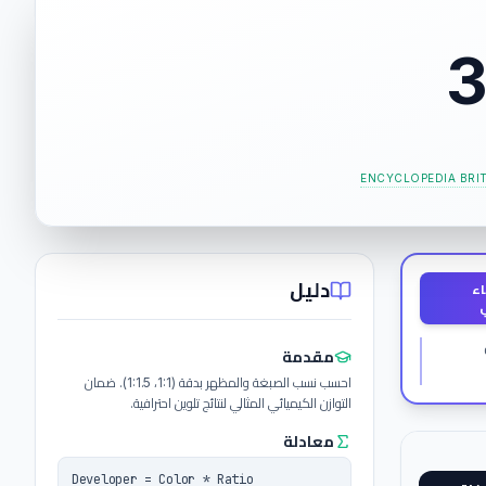
3
ENCYCLOPEDIA BRI
دليل
اء
مقدمة
احسب نسب الصبغة والمظهر بدقة (1:1، 1:1.5). ضمان
التوازن الكيميائي المثالي لنتائج تلوين احترافية.
معادلة
Developer = Color * Ratio