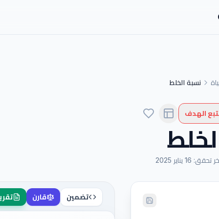
اة
نسبة الخلط
تبع الهدف
لخلط
خر تحقق
:
16 يناير 2025
تضمين
قارن
تقري