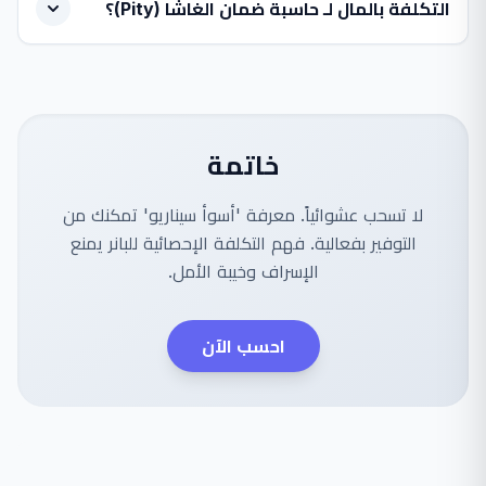
التكلفة بالمال لـ حاسبة ضمان الغاشا (Pity)؟
خاتمة
لا تسحب عشوائياً. معرفة 'أسوأ سيناريو' تمكنك من
التوفير بفعالية. فهم التكلفة الإحصائية للبانر يمنع
الإسراف وخيبة الأمل.
احسب الآن