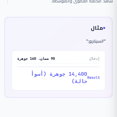
شاهد التكلفة القصوى والمتوسطة.
مثال
"
السيناريو:
"
إدخال
90 ضمان، 160 جوهرة
14,400 جوهرة (أسوأ
Result
حالة)