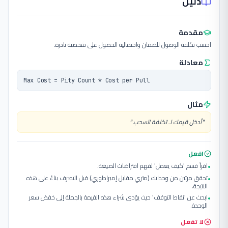
دليل
مقدمة
احسب تكلفة الوصول للضمان واحتمالية الحصول على شخصية نادرة.
معادلة
Max Cost = Pity Count * Cost per Pull
مثال
"
أدخل قيمك لـ تكلفة السحب.
"
افعل
اقرأ قسم 'كيف يعمل' لفهم افتراضات الصيغة.
•
تحقق مرتين من وحداتك (متري مقابل إمبراطوري) قبل التصرف بناءً على هذه
•
النتيجة.
ابحث عن 'نقاط التوقف' حيث يؤدي شراء هذه القيمة بالجملة إلى خفض سعر
•
الوحدة.
لا تفعل