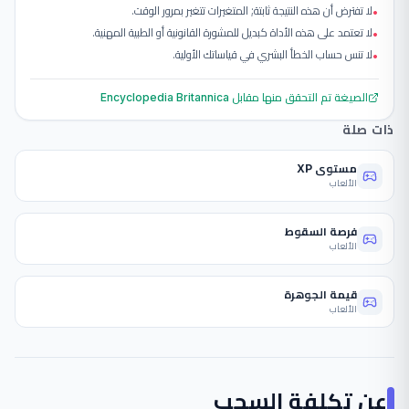
لا تفترض أن هذه النتيجة ثابتة; المتغيرات تتغير بمرور الوقت.
•
لا تعتمد على هذه الأداة كبديل للمشورة القانونية أو الطبية المهنية.
•
لا تنس حساب الخطأ البشري في قياساتك الأولية.
•
الصيغة تم التحقق منها مقابل
Encyclopedia Britannica
ذات صلة
مستوى XP
الألعاب
فرصة السقوط
الألعاب
قيمة الجوهرة
الألعاب
عن
تكلفة السحب